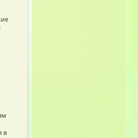
жие
я
ям
я в