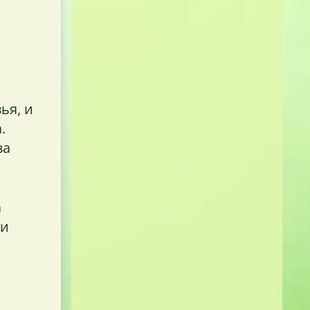
ья, и
.
ва
а
 и