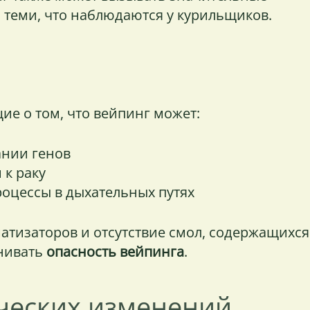
с теми, что наблюдаются у курильщиков.
е о том, что вейпинг может:
ании генов
 к раку
оцессы в дыхательных путях
тизаторов и отсутствие смол, содержащихся
енивать
опасность вейпинга
.
ческих изменений