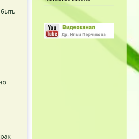
 быть
но
 рак