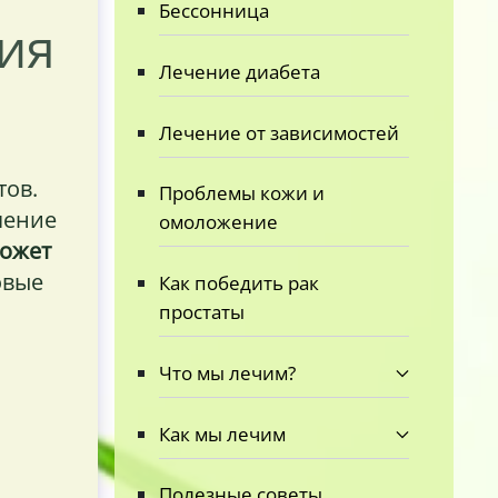
Бессонница
ия
Лечение диабета
Лечение от зависимостей
тов.
Проблемы кожи и
чение
омоложение
может
овые
Как победить рак
простаты
Что мы лечим?
Как мы лечим
Полезные советы