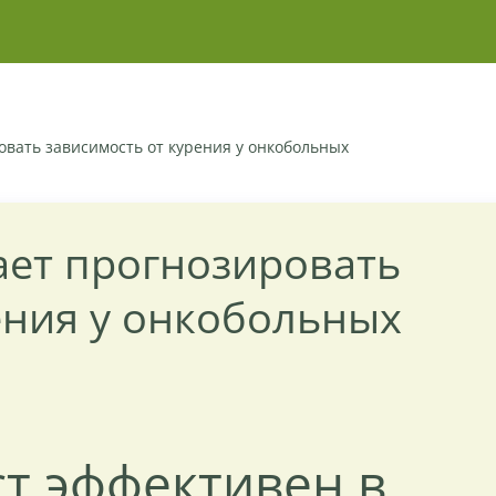
овать зависимость от курения у онкобольных
ает прогнозировать
ения у онкобольных
т эффективен в