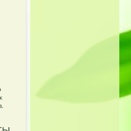
ю
к
в.
ты