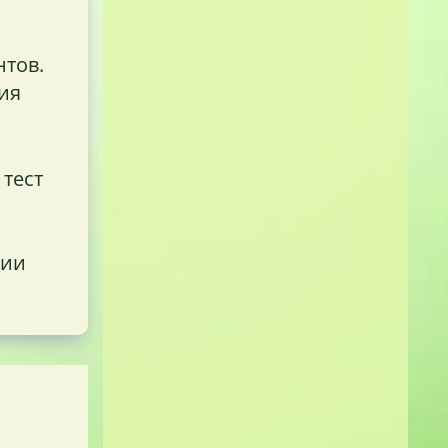
нтов.
ия
 тест
нии