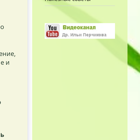
но
ение,
е и
?
нь