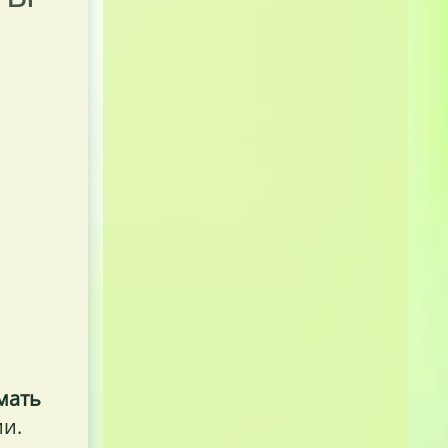
мать
ии.