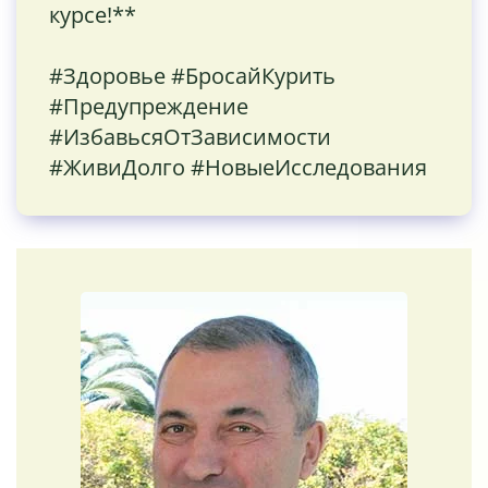
курсе!**
#Здоровье #БросайКурить
#Предупреждение
#ИзбавьсяОтЗависимости
#ЖивиДолго #НовыеИсследования